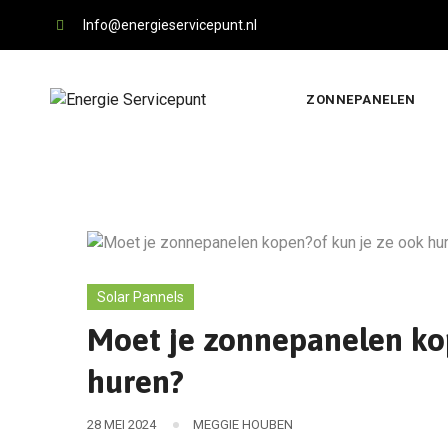
Skip
Info@energieservicepunt.nl
to
content
ZONNEPANELEN
Solar Pannels
Moet je zonnepanelen ko
huren?
28 MEI 2024
MEGGIE HOUBEN