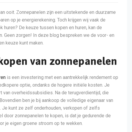
dan ooit. Zonnepanelen zijn een uitstekende en duurzame
ren op je energierekening. Toch krijgen wij vaak de
ok huren? De keuze tussen kopen en huren, kan de
. Geen zorgen! In deze blog bespreken we de voor- en
gen keuze kunt maken.
 kopen van zonnepanelen
ren
is een investering met een aantrekkelijk rendement op
edkopere optie, ondanks de hogere initiële kosten. Je
rt van overheidssubsidies. Na de terugverdientijd, die
. Bovendien ben je bij aankoop de volledige eigenaar van
n. Je kunt ze zelf onderhouden, verkopen of zelfs
el door zonnepanelen te kopen, is dat je gedurende de
oor je eigen groene stroom op te wekken.