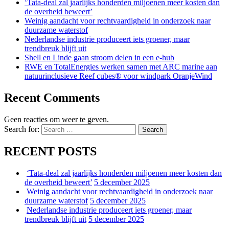
‘Tata-deal zal jaarlijks honderden miljoenen meer kosten dan
de overheid beweert’
Weinig aandacht voor rechtvaardigheid in onderzoek naar
duurzame waterstof
Nederlandse industrie produceert iets groener, maar
trendbreuk blijft uit
Shell en Linde gaan stroom delen in een e-hub
RWE en TotalEnergies werken samen met ARC marine aan
natuurinclusieve Reef cubes® voor windpark OranjeWind
Recent Comments
Geen reacties om weer te geven.
Search for:
Search
RECENT POSTS
‘Tata-deal zal jaarlijks honderden miljoenen meer kosten dan
de overheid beweert’
5 december 2025
Weinig aandacht voor rechtvaardigheid in onderzoek naar
duurzame waterstof
5 december 2025
Nederlandse industrie produceert iets groener, maar
trendbreuk blijft uit
5 december 2025