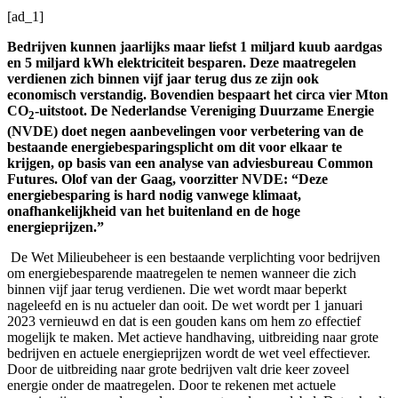
[ad_1]
Bedrijven kunnen jaarlijks maar liefst 1 miljard kuub aardgas
en 5 miljard kWh elektriciteit besparen. Deze maatregelen
verdienen zich binnen vijf jaar terug dus ze zijn ook
economisch verstandig. Bovendien bespaart het circa vier Mton
CO
-uitstoot. De Nederlandse Vereniging Duurzame Energie
2
(NVDE) doet negen aanbevelingen voor verbetering van de
bestaande energiebesparingsplicht om dit voor elkaar te
krijgen, op basis van een analyse van adviesbureau Common
Futures. Olof van der Gaag, voorzitter NVDE: “Deze
energiebesparing is hard nodig vanwege klimaat,
onafhankelijkheid van het buitenland en de hoge
energieprijzen.”
De Wet Milieubeheer is een bestaande verplichting voor bedrijven
om energiebesparende maatregelen te nemen wanneer die zich
binnen vijf jaar terug verdienen. Die wet wordt maar beperkt
nageleefd en is nu actueler dan ooit. De wet wordt per 1 januari
2023 vernieuwd en dat is een gouden kans om hem zo effectief
mogelijk te maken. Met actieve handhaving, uitbreiding naar grote
bedrijven en actuele energieprijzen wordt de wet veel effectiever.
Door de uitbreiding naar grote bedrijven valt drie keer zoveel
energie onder de maatregelen. Door te rekenen met actuele