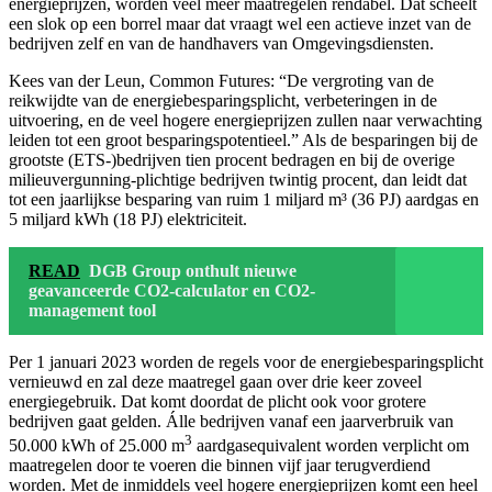
energieprijzen, worden veel meer maatregelen rendabel. Dat scheelt
een slok op een borrel maar dat vraagt wel een actieve inzet van de
bedrijven zelf en van de handhavers van Omgevingsdiensten.
Kees van der Leun, Common Futures: “De vergroting van de
reikwijdte van de energiebesparingsplicht, verbeteringen in de
uitvoering, en de veel hogere energieprijzen zullen naar verwachting
leiden tot een groot besparingspotentieel.” Als de besparingen bij de
grootste (ETS-)bedrijven tien procent bedragen en bij de overige
milieuvergunning-plichtige bedrijven twintig procent, dan leidt dat
tot een jaarlijkse besparing van ruim 1 miljard m³ (36 PJ) aardgas en
5 miljard kWh (18 PJ) elektriciteit.
READ
DGB Group onthult nieuwe
geavanceerde CO2-calculator en CO2-
management tool
Per 1 januari 2023 worden de regels voor de energiebesparingsplicht
vernieuwd en zal deze maatregel gaan over drie keer zoveel
energiegebruik. Dat komt doordat de plicht ook voor grotere
bedrijven gaat gelden. Álle bedrijven vanaf een jaarverbruik van
3
50.000 kWh of 25.000 m
aardgasequivalent worden verplicht om
maatregelen door te voeren die binnen vijf jaar terugverdiend
worden. Met de inmiddels veel hogere energieprijzen komt een heel