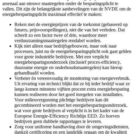
arsenaal aan nieuwe maatregelen onder de besparingsplicht te
vallen. Dit zijn de belangrijkste aanbevelingen van de NVDE om de
energiebesparingsplicht maximaal effectief te maken:
Reken met de energieprijzen van de toekomst (gebaseerd op
futures, prijsvoorspellingen), niet die van het verleden. Dat
scheelt zo een factor twee of drie, waardoor meer
verduurzamingsmaatregelen rendabel worden.
Kijk niet alleen naar bedrijfsgebouwen, maar ook naar
processen, juist nu de energiebesparingsplicht ook gaat gelden
voor grote industriële bedrijven. Met een verplicht
energiebesparingsonderzoek (inclusief proces-efficiency,
duurzame energie en onderhoudsmaatregelen) kan hierop
gehandhaafd worden.
Verbeter én vereenvoudig de monitoring van energieverbruik.
Uit ervaring van technici blijkt dat ze bij ieder bedrijf waar ze
langs komen minstens vijftien procent extra energiebesparing
kunnen realiseren door het goed inregelen van installaties.
Voor milieuvergunning plichtige bedrijven kan dit
gecombineerd worden met het energiebesparingsonderzoek,
wat voor grote bedrijven al verplicht is in het kader van de
Europese Energie-Efficiency Richtlijn EED. Zo hoeven
bedrijven geen dubbele rapportages te leveren.
Zorg voor uniforme handhaving door de omgevingsdiensten,
dankzij certificering en een landelijk orgaan om de kwaliteit