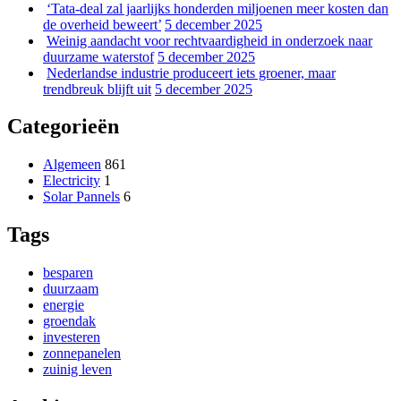
‘Tata-deal zal jaarlijks honderden miljoenen meer kosten dan
de overheid beweert’
5 december 2025
Weinig aandacht voor rechtvaardigheid in onderzoek naar
duurzame waterstof
5 december 2025
Nederlandse industrie produceert iets groener, maar
trendbreuk blijft uit
5 december 2025
Categorieën
Algemeen
861
Electricity
1
Solar Pannels
6
Tags
besparen
duurzaam
energie
groendak
investeren
zonnepanelen
zuinig leven