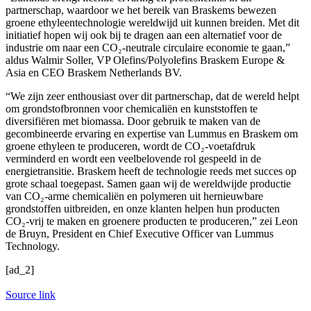
partnerschap, waardoor we het bereik van Braskems bewezen
groene ethyleentechnologie wereldwijd uit kunnen breiden. Met dit
initiatief hopen wij ook bij te dragen aan een alternatief voor de
industrie om naar een CO₂-neutrale circulaire economie te gaan,”
aldus Walmir Soller, VP Olefins/Polyolefins Braskem Europe &
Asia en CEO Braskem Netherlands BV.
“We zijn zeer enthousiast over dit partnerschap, dat de wereld helpt
om grondstofbronnen voor chemicaliën en kunststoffen te
diversifiëren met biomassa. Door gebruik te maken van de
gecombineerde ervaring en expertise van Lummus en Braskem om
groene ethyleen te produceren, wordt de CO₂-voetafdruk
verminderd en wordt een veelbelovende rol gespeeld in de
energietransitie. Braskem heeft de technologie reeds met succes op
grote schaal toegepast. Samen gaan wij de wereldwijde productie
van CO₂-arme chemicaliën en polymeren uit hernieuwbare
grondstoffen uitbreiden, en onze klanten helpen hun producten
CO₂-vrij te maken en groenere producten te produceren,” zei Leon
de Bruyn, President en Chief Executive Officer van Lummus
Technology.
[ad_2]
Source link