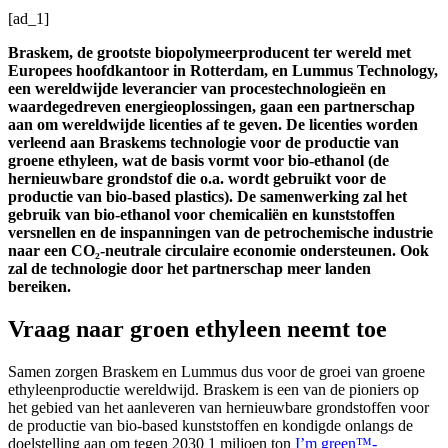
[ad_1]
Braskem, de grootste biopolymeerproducent ter wereld met
Europees hoofdkantoor in Rotterdam, en Lummus Technology,
een wereldwijde leverancier van procestechnologieën en
waardegedreven energieoplossingen, gaan een partnerschap
aan om wereldwijde licenties af te geven. De licenties worden
verleend aan Braskems technologie voor de productie van
groene ethyleen, wat de basis vormt voor bio-ethanol (de
hernieuwbare grondstof die o.a. wordt gebruikt voor de
productie van bio-based plastics). De samenwerking zal het
gebruik van bio-ethanol voor chemicaliën en kunststoffen
versnellen en de inspanningen van de petrochemische industrie
naar een CO₂-neutrale circulaire economie ondersteunen. Ook
zal de technologie door het partnerschap meer landen
bereiken.
Vraag naar groen ethyleen neemt toe
Samen zorgen Braskem en Lummus dus voor de groei van groene
ethyleenproductie wereldwijd. Braskem is een van de pioniers op
het gebied van het aanleveren van hernieuwbare grondstoffen voor
de productie van bio-based kunststoffen en kondigde onlangs de
doelstelling aan om tegen 2030 1 miljoen ton
I’m green™-