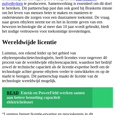
polyethyleen
te produceren. Samenwerking is essentieel om dit doel
te bereiken. Dit partnerschap past dan ook goed bij Braskems missie
om het leven van mensen beter te maken en manieren te
ondersteunen die zorgen voor een duurzamere toekomst. De vraag
naar groen ethyleen neemt toe en het in licentie geven van een
bewezen technologie die al meer dan 10 jaar wordt gebruikt, biedt
het nodige vertrouwen voor toekomstige investeringen.
Wereldwijde licentie
Lummus, een erkend leider op het gebied van
ethyleenproductietechnologieën
, heeft licenties voor ongeveer 40
procent van de wereldwijde ethyleencapaciteit, waardoor het bedrijf
zowel de technische capaciteit als de licentie-expertise heeft om de
technologie achter groene ethyleen verder te ontwikkelen en op de
markt te brengen. Dit partnerschap maakt de licentie van de
technologie wereldwijd mogelijk.
READ
Enexis en PowerField werken samen
aan betere benutting capaciteit
elektriciteitsnet
“Lummus brengt licentie-ervaring en proceskennis in dit