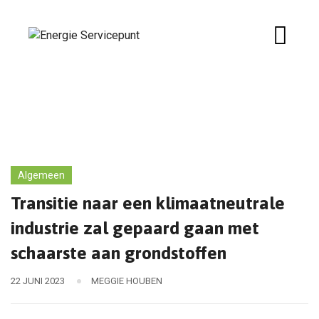
Skip
to
content
Algemeen
Transitie naar een klimaatneutrale
industrie zal gepaard gaan met
schaarste aan grondstoffen
22 JUNI 2023
MEGGIE HOUBEN