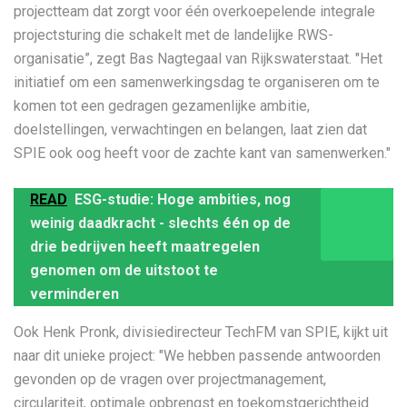
projectteam dat zorgt voor één overkoepelende integrale
projectsturing die schakelt met de landelijke RWS-
organisatie”, zegt Bas Nagtegaal van Rijkswaterstaat. ″Het
initiatief om een samenwerkingsdag te organiseren om te
komen tot een gedragen gezamenlijke ambitie,
doelstellingen, verwachtingen en belangen, laat zien dat
SPIE ook oog heeft voor de zachte kant van samenwerken.″
READ
ESG-studie: Hoge ambities, nog
weinig daadkracht - slechts één op de
drie bedrijven heeft maatregelen
genomen om de uitstoot te
verminderen
Ook Henk Pronk, divisiedirecteur TechFM van SPIE, kijkt uit
naar dit unieke project: ″We hebben passende antwoorden
gevonden op de vragen over projectmanagement,
circulariteit, optimale opbrengst en toekomstgerichtheid