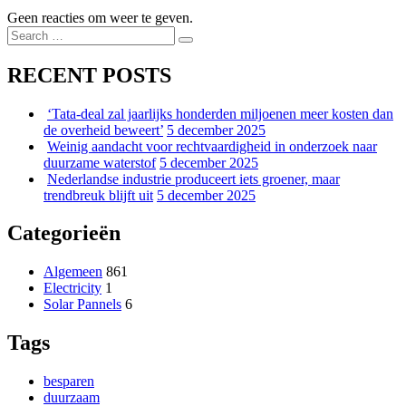
Geen reacties om weer te geven.
Search
Search
for:
RECENT POSTS
‘Tata-deal zal jaarlijks honderden miljoenen meer kosten dan
de overheid beweert’
5 december 2025
Weinig aandacht voor rechtvaardigheid in onderzoek naar
duurzame waterstof
5 december 2025
Nederlandse industrie produceert iets groener, maar
trendbreuk blijft uit
5 december 2025
Categorieën
Algemeen
861
Electricity
1
Solar Pannels
6
Tags
besparen
duurzaam