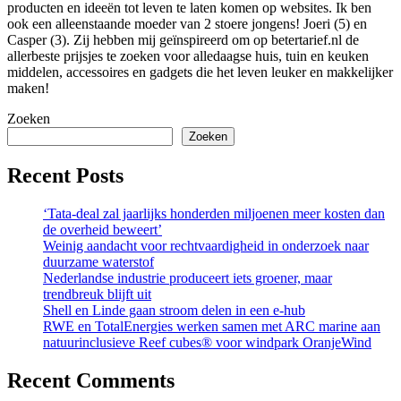
producten en ideeën tot leven te laten komen op websites. Ik ben
ook een alleenstaande moeder van 2 stoere jongens! Joeri (5) en
Casper (3). Zij hebben mij geïnspireerd om op betertarief.nl de
allerbeste prijsjes te zoeken voor alledaagse huis, tuin en keuken
middelen, accessoires en gadgets die het leven leuker en makkelijker
maken!
Zoeken
Zoeken
Recent Posts
‘Tata-deal zal jaarlijks honderden miljoenen meer kosten dan
de overheid beweert’
Weinig aandacht voor rechtvaardigheid in onderzoek naar
duurzame waterstof
Nederlandse industrie produceert iets groener, maar
trendbreuk blijft uit
Shell en Linde gaan stroom delen in een e-hub
RWE en TotalEnergies werken samen met ARC marine aan
natuurinclusieve Reef cubes® voor windpark OranjeWind
Recent Comments