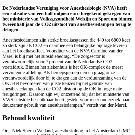
De Nederlandse Vereniging voor Anesthesiologie (NVA) heeft
een subsidie van een half miljoen euro toegekend gekregen van
het ministerie van Volksgezondheid Welzijn en Sport om binnen
tweeënhalf jaar de CO2 uitstoot van anesthesiedampen terug te
dringen.
Anesthesiedampen zijn sterke broeikasgassen die 440 tot 6800 keer
zo sterk zijn als CO2 en daarmee een belangrijke bijdrage leveren
aan het broeikaseffect. Voorzitter van de NVA Caroline van der
Marel is blij met het subsidiebedrag. “De zorgsector is
verantwoordelijk voor 7 procent van de Nederlandse CO2
voetafdruk. Binnen het ziekenhuis is het OK-complex de meest
vervuilende afdeling. Als beroepsgeroep nemen graag onze
verantwoordelijk door bij te dragen aan de verduurzaming van de
OK. Het bevorderen van juiste keuzes bij het gebruik van
anesthesiedampen kan de CO2 uitstoot op de OK in hoge mate
terugdringen. Daarom zijn wij ontzettend blij dat het ministerie van
VWS subsidie beschikbaar heeft gesteld voor meer onderzoek naar
duurzamer gebruik van anesthesiedampen,” vertelt van der Marel.
Behoud kwaliteit
Ook Niek Sperna Weiland, anesthesioloog in het Amsterdam UMC