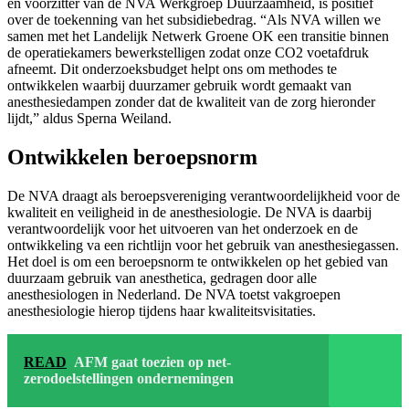
en voorzitter van de NVA Werkgroep Duurzaamheid, is positief
over de toekenning van het subsidiebedrag. “Als NVA willen we
samen met het Landelijk Netwerk Groene OK een transitie binnen
de operatiekamers bewerkstelligen zodat onze CO2 voetafdruk
afneemt. Dit onderzoeksbudget helpt ons om methodes te
ontwikkelen waarbij duurzamer gebruik wordt gemaakt van
anesthesiedampen zonder dat de kwaliteit van de zorg hieronder
lijdt,” aldus Sperna Weiland.
Ontwikkelen beroepsnorm
De NVA draagt als beroepsvereniging verantwoordelijkheid voor de
kwaliteit en veiligheid in de anesthesiologie. De NVA is daarbij
verantwoordelijk voor het uitvoeren van het onderzoek en de
ontwikkeling va een richtlijn voor het gebruik van anesthesiegassen.
Het doel is om een beroepsnorm te ontwikkelen op het gebied van
duurzaam gebruik van anesthetica, gedragen door alle
anesthesiologen in Nederland. De NVA toetst vakgroepen
anesthesiologie hierop tijdens haar kwaliteitsvisitaties.
READ
AFM gaat toezien op net-
zerodoelstellingen ondernemingen