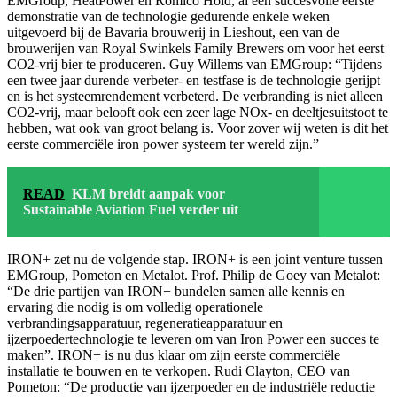
EMGroup, HeatPower en Romico Hold, al een succesvolle eerste
demonstratie van de technologie gedurende enkele weken
uitgevoerd bij de Bavaria brouwerij in Lieshout, een van de
brouwerijen van Royal Swinkels Family Brewers om voor het eerst
CO2-vrij bier te produceren. Guy Willems van EMGroup: “Tijdens
een twee jaar durende verbeter- en testfase is de technologie gerijpt
en is het systeemrendement verbeterd. De verbranding is niet alleen
CO2-vrij, maar belooft ook een zeer lage NOx- en deeltjesuitstoot te
hebben, wat ook van groot belang is. Voor zover wij weten is dit het
eerste commerciële iron power systeem ter wereld zijn.”
READ
KLM breidt aanpak voor
Sustainable Aviation Fuel verder uit
IRON+ zet nu de volgende stap. IRON+ is een joint venture tussen
EMGroup, Pometon en Metalot. Prof. Philip de Goey van Metalot:
“De drie partijen van IRON+ bundelen samen alle kennis en
ervaring die nodig is om volledig operationele
verbrandingsapparatuur, regeneratieapparatuur en
ijzerpoedertechnologie te leveren om van Iron Power een succes te
maken”. IRON+ is nu dus klaar om zijn eerste commerciële
installatie te bouwen en te verkopen. Rudi Clayton, CEO van
Pometon: “De productie van ijzerpoeder en de industriële reductie