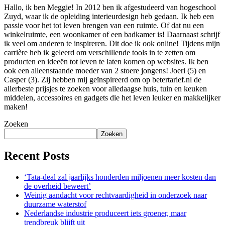
Hallo, ik ben Meggie! In 2012 ben ik afgestudeerd van hogeschool
Zuyd, waar ik de opleiding interieurdesign heb gedaan. Ik heb een
passie voor het tot leven brengen van een ruimte. Of dat nu een
winkelruimte, een woonkamer of een badkamer is! Daarnaast schrijf
ik veel om anderen te inspireren. Dit doe ik ook online! Tijdens mijn
carrière heb ik geleerd om verschillende tools in te zetten om
producten en ideeën tot leven te laten komen op websites. Ik ben
ook een alleenstaande moeder van 2 stoere jongens! Joeri (5) en
Casper (3). Zij hebben mij geïnspireerd om op betertarief.nl de
allerbeste prijsjes te zoeken voor alledaagse huis, tuin en keuken
middelen, accessoires en gadgets die het leven leuker en makkelijker
maken!
Zoeken
Zoeken
Recent Posts
‘Tata-deal zal jaarlijks honderden miljoenen meer kosten dan
de overheid beweert’
Weinig aandacht voor rechtvaardigheid in onderzoek naar
duurzame waterstof
Nederlandse industrie produceert iets groener, maar
trendbreuk blijft uit