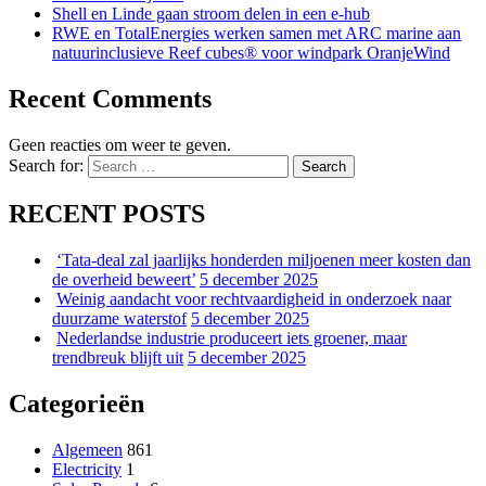
Shell en Linde gaan stroom delen in een e-hub
RWE en TotalEnergies werken samen met ARC marine aan
natuurinclusieve Reef cubes® voor windpark OranjeWind
Recent Comments
Geen reacties om weer te geven.
Search for:
Search
RECENT POSTS
‘Tata-deal zal jaarlijks honderden miljoenen meer kosten dan
de overheid beweert’
5 december 2025
Weinig aandacht voor rechtvaardigheid in onderzoek naar
duurzame waterstof
5 december 2025
Nederlandse industrie produceert iets groener, maar
trendbreuk blijft uit
5 december 2025
Categorieën
Algemeen
861
Electricity
1