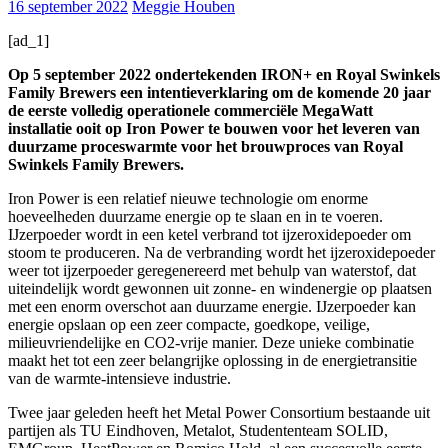
16 september 2022
Meggie Houben
[ad_1]
Op 5 september 2022 ondertekenden IRON+ en Royal Swinkels
Family Brewers een intentieverklaring om de komende 20 jaar
de eerste volledig operationele commerciële MegaWatt
installatie ooit op Iron Power te bouwen voor het leveren van
duurzame proceswarmte voor het brouwproces van Royal
Swinkels Family Brewers.
Iron Power is een relatief nieuwe technologie om enorme
hoeveelheden duurzame energie op te slaan en in te voeren.
IJzerpoeder wordt in een ketel verbrand tot ijzeroxidepoeder om
stoom te produceren. Na de verbranding wordt het ijzeroxidepoeder
weer tot ijzerpoeder geregenereerd met behulp van waterstof, dat
uiteindelijk wordt gewonnen uit zonne- en windenergie op plaatsen
met een enorm overschot aan duurzame energie. IJzerpoeder kan
energie opslaan op een zeer compacte, goedkope, veilige,
milieuvriendelijke en CO2-vrije manier. Deze unieke combinatie
maakt het tot een zeer belangrijke oplossing in de energietransitie
van de warmte-intensieve industrie.
Twee jaar geleden heeft het Metal Power Consortium bestaande uit
partijen als TU Eindhoven, Metalot, Studententeam SOLID,