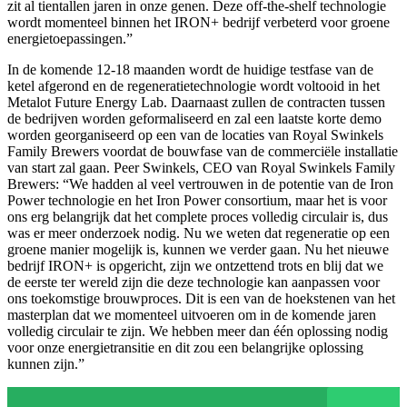
zit al tientallen jaren in onze genen. Deze off-the-shelf technologie
wordt momenteel binnen het IRON+ bedrijf verbeterd voor groene
energietoepassingen.”
In de komende 12-18 maanden wordt de huidige testfase van de
ketel afgerond en de regeneratietechnologie wordt voltooid in het
Metalot Future Energy Lab. Daarnaast zullen de contracten tussen
de bedrijven worden geformaliseerd en zal een laatste korte demo
worden georganiseerd op een van de locaties van Royal Swinkels
Family Brewers voordat de bouwfase van de commerciële installatie
van start zal gaan. Peer Swinkels, CEO van Royal Swinkels Family
Brewers: “We hadden al veel vertrouwen in de potentie van de Iron
Power technologie en het Iron Power consortium, maar het is voor
ons erg belangrijk dat het complete proces volledig circulair is, dus
was er meer onderzoek nodig. Nu we weten dat regeneratie op een
groene manier mogelijk is, kunnen we verder gaan. Nu het nieuwe
bedrijf IRON+ is opgericht, zijn we ontzettend trots en blij dat we
de eerste ter wereld zijn die deze technologie kan aanpassen voor
ons toekomstige brouwproces. Dit is een van de hoekstenen van het
masterplan dat we momenteel uitvoeren om in de komende jaren
volledig circulair te zijn. We hebben meer dan één oplossing nodig
voor onze energietransitie en dit zou een belangrijke oplossing
kunnen zijn.”