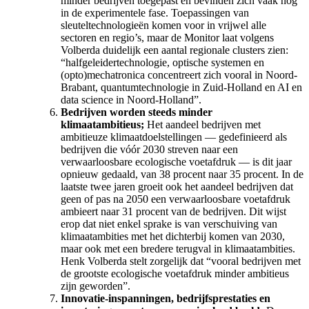
minder bedrijven toegepast en bevinden zich vaak nog
in de experimentele fase. Toepassingen van
sleuteltechnologieën komen voor in vrijwel alle
sectoren en regio’s, maar de Monitor laat volgens
Volberda duidelijk een aantal regionale clusters zien:
“halfgeleidertechnologie, optische systemen en
(opto)mechatronica concentreert zich vooral in Noord-
Brabant, quantumtechnologie in Zuid-Holland en AI en
data science in Noord-Holland”.
Bedrijven worden steeds minder
klimaatambitieus;
Het aandeel bedrijven met
ambitieuze klimaatdoelstellingen — gedefinieerd als
bedrijven die vóór 2030 streven naar een
verwaarloosbare ecologische voetafdruk — is dit jaar
opnieuw gedaald, van 38 procent naar 35 procent. In de
laatste twee jaren groeit ook het aandeel bedrijven dat
geen of pas na 2050 een verwaarloosbare voetafdruk
ambieert naar 31 procent van de bedrijven. Dit wijst
erop dat niet enkel sprake is van verschuiving van
klimaatambities met het dichterbij komen van 2030,
maar ook met een bredere terugval in klimaatambities.
Henk Volberda stelt zorgelijk dat “vooral bedrijven met
de grootste ecologische voetafdruk minder ambitieus
zijn geworden”.
Innovatie-inspanningen, bedrijfsprestaties en