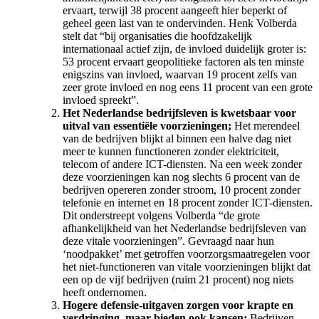
ervaart, terwijl 38 procent aangeeft hier beperkt of
geheel geen last van te ondervinden. Henk Volberda
stelt dat “bij organisaties die hoofdzakelijk
internationaal actief zijn, de invloed duidelijk groter is:
53 procent ervaart geopolitieke factoren als ten minste
enigszins van invloed, waarvan 19 procent zelfs van
zeer grote invloed en nog eens 11 procent van een grote
invloed spreekt”.
Het Nederlandse bedrijfsleven is kwetsbaar voor
uitval van essentiële voorzieningen;
Het merendeel
van de bedrijven blijkt al binnen een halve dag niet
meer te kunnen functioneren zonder elektriciteit,
telecom of andere ICT-diensten. Na een week zonder
deze voorzieningen kan nog slechts 6 procent van de
bedrijven opereren zonder stroom, 10 procent zonder
telefonie en internet en 18 procent zonder ICT-diensten.
Dit onderstreept volgens Volberda “de grote
afhankelijkheid van het Nederlandse bedrijfsleven van
deze vitale voorzieningen”. Gevraagd naar hun
‘noodpakket’ met getroffen voorzorgsmaatregelen voor
het niet-functioneren van vitale voorzieningen blijkt dat
een op de vijf bedrijven (ruim 21 procent) nog niets
heeft ondernomen.
Hogere defensie-uitgaven zorgen voor krapte en
verdringing, maar bieden ook kansen
;
Bedrijven