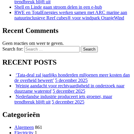
trendbreuk blijft uit
Shell en Linde gaan stroom delen in een e-hub
RWE en TotalEnergies werken samen met ARC marine aan
natuurinclusieve Reef cubes® voor windpark OranjeWind
Recent Comments
Geen reacties om weer te geven.
Search for:
Search
RECENT POSTS
‘Tata-deal zal jaarlijks honderden miljoenen meer kosten dan
de overheid beweert’
5 december 2025
Weinig aandacht voor rechtvaardigheid in onderzoek naar
duurzame waterstof
5 december 2025
Nederlandse industrie produceert iets groener, maar
trendbreuk blijft uit
5 december 2025
Categorieën
Algemeen
861
Electricity
1