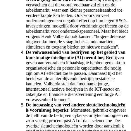
verwachten dat dit vooral voelbaar zal zijn op de
arbeidsmarkt, waar een kleiner personeelsaanbod tot
verdere krapte kan leiden. Ook voorzien veel
ondernemingen een negatief effect op hun eigen R&D-
investeringen, mogelijk door verdringingseffecten op de
arbeidsmarkt voor onderzoekspersoneel. Maar het biedt
volgens Henk Volberda ook kansen: “hogere defensie-
uitgaven kunnen de vraag in bestaande markten
stimuleren en toegang bieden tot nieuwe markten”.
De volwassenheid van bedrijven op het gebied van
kunstmatige intelligentie (AI) neemt toe;
Bedrijven
geven aan vooral een inhaalslag te hebben gemaakt in
organisatorische en personele capaciteiten die nodig
zijn om AI effectief toe te passen. Daarnaast lijkt het
beeld van de achterblijvende bedrijfsprestaties te
kantelen. Volberda stelt dat “met name jonge,
internationaal actieve bedrijven in de ICT-sector en
zakelijke en financiële dienstverlening een hoge AI-
volwassenheid kennen”.
De toepassing van veel andere sleuteltechnologieën
is vooralsnog beperkt;
Momenteel gebruikt ongeveer
de helft van de bedrijven cybersecuritytechnologieën en
zo’n veertig procent past AI of data science toe. De
overige sleuteltechnologieën worden door aanzienlijk