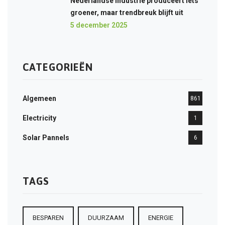
Nederlandse industrie produceert iets
groener, maar trendbreuk blijft uit
5 december 2025
CATEGORIEËN
Algemeen
861
Electricity
1
Solar Pannels
6
TAGS
BESPAREN
DUURZAAM
ENERGIE