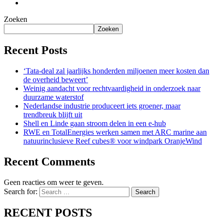
Zoeken
Zoeken
Recent Posts
‘Tata-deal zal jaarlijks honderden miljoenen meer kosten dan
de overheid beweert’
Weinig aandacht voor rechtvaardigheid in onderzoek naar
duurzame waterstof
Nederlandse industrie produceert iets groener, maar
trendbreuk blijft uit
Shell en Linde gaan stroom delen in een e-hub
RWE en TotalEnergies werken samen met ARC marine aan
natuurinclusieve Reef cubes® voor windpark OranjeWind
Recent Comments
Geen reacties om weer te geven.
Search for:
Search
RECENT POSTS