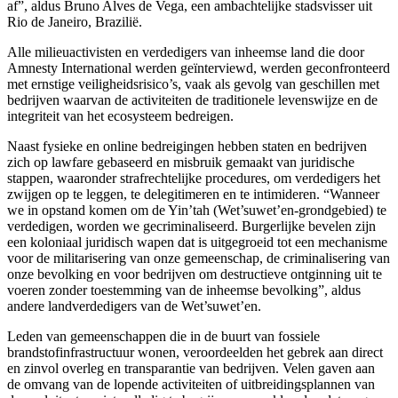
af”, aldus Bruno Alves de Vega, een ambachtelijke stadsvisser uit
Rio de Janeiro, Brazilië.
Alle milieuactivisten en verdedigers van inheemse land die door
Amnesty International werden geïnterviewd, werden geconfronteerd
met ernstige veiligheidsrisico’s, vaak als gevolg van geschillen met
bedrijven waarvan de activiteiten de traditionele levenswijze en de
integriteit van het ecosysteem bedreigen.
Naast fysieke en online bedreigingen hebben staten en bedrijven
zich op lawfare gebaseerd en misbruik gemaakt van juridische
stappen, waaronder strafrechtelijke procedures, om verdedigers het
zwijgen op te leggen, te delegitimeren en te intimideren. “Wanneer
we in opstand komen om de Yin’tah (Wet’suwet’en-grondgebied) te
verdedigen, worden we gecriminaliseerd. Burgerlijke bevelen zijn
een koloniaal juridisch wapen dat is uitgegroeid tot een mechanisme
voor de militarisering van onze gemeenschap, de criminalisering van
onze bevolking en voor bedrijven om destructieve ontginning uit te
voeren zonder toestemming van de inheemse bevolking”, aldus
andere landverdedigers van de Wet’suwet’en.
Leden van gemeenschappen die in de buurt van fossiele
brandstofinfrastructuur wonen, veroordeelden het gebrek aan direct
en zinvol overleg en transparantie van bedrijven. Velen gaven aan
de omvang van de lopende activiteiten of uitbreidingsplannen van