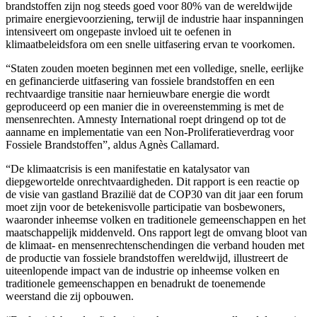
brandstoffen zijn nog steeds goed voor 80% van de wereldwijde
primaire energievoorziening, terwijl de industrie haar inspanningen
intensiveert om ongepaste invloed uit te oefenen in
klimaatbeleidsfora om een ​​snelle uitfasering ervan te voorkomen.
“Staten zouden moeten beginnen met een volledige, snelle, eerlijke
en gefinancierde uitfasering van fossiele brandstoffen en een
rechtvaardige transitie naar hernieuwbare energie die wordt
geproduceerd op een manier die in overeenstemming is met de
mensenrechten. Amnesty International roept dringend op tot de
aanname en implementatie van een Non-Proliferatieverdrag voor
Fossiele Brandstoffen”, aldus Agnès Callamard.
“De klimaatcrisis is een manifestatie en katalysator van
diepgewortelde onrechtvaardigheden. Dit rapport is een reactie op
de visie van gastland Brazilië dat de COP30 van dit jaar een forum
moet zijn voor de betekenisvolle participatie van bosbewoners,
waaronder inheemse volken en traditionele gemeenschappen en het
maatschappelijk middenveld. Ons rapport legt de omvang bloot van
de klimaat- en mensenrechtenschendingen die verband houden met
de productie van fossiele brandstoffen wereldwijd, illustreert de
uiteenlopende impact van de industrie op inheemse volken en
traditionele gemeenschappen en benadrukt de toenemende
weerstand die zij opbouwen.