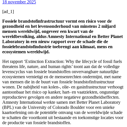
18 november 2025
[ad_1]
Fossiele brandstofinfrastructuur vormt een risico voor de
gezondheid en het levensonderhoud van minstens 2 miljard
mensen wereldwijd, ongeveer een kwart van de
wereldbevolking, aldus Amnesty International en Better Planet
Laboratory in een nieuw rapport over de schade die de
fossielebrandstofindustrie toebrengt aan klimaat, mens en
ecosystemen wereldwijd.
Het rapport ‘Extinction Extraction: Why the lifecycle of fossil fuels
threatens life, nature, and human rights’ toont aan dat de volledige
levenscyclus van fossiele brandstoffen onvervangbare natuurlijke
ecosystemen vernietigt en de mensenrechten ondermijnt, met name
van mensen die in de buurt van fossiele brandstofinfrastructuur
wonen. De nabijheid van kolen-, olie- en gasinfrastructuur verhoogt
aantoonbaar het risico op kanker, hart- en vaatziekten, ongunstige
reproductieve gevolgen en andere negatieve gezondheidseffecten.
Amnesty International werkte samen met Better Planet Laboratory
(BPL) van de University of Colorado Boulder voor een unieke
kaartoefening om de potentiële omvang van de wereldwijde schade
te schatten die voortkomt uit bestaande en toekomstige locaties voor
de productie van fossiele brandstoffen.