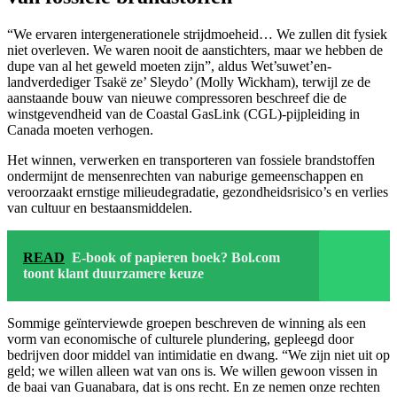
“We ervaren intergenerationele strijdmoeheid… We zullen dit fysiek
niet overleven. We waren nooit de aanstichters, maar we hebben de
dupe van al het geweld moeten zijn”, aldus Wet’suwet’en-
landverdediger Tsakë ze’ Sleydo’ (Molly Wickham), terwijl ze de
aanstaande bouw van nieuwe compressoren beschreef die de
winstgevendheid van de Coastal GasLink (CGL)-pijpleiding in
Canada moeten verhogen.
Het winnen, verwerken en transporteren van fossiele brandstoffen
ondermijnt de mensenrechten van naburige gemeenschappen en
veroorzaakt ernstige milieudegradatie, gezondheidsrisico’s en verlies
van cultuur en bestaansmiddelen.
READ
E-book of papieren boek? Bol.com
toont klant duurzamere keuze
Sommige geïnterviewde groepen beschreven de winning als een
vorm van economische of culturele plundering, gepleegd door
bedrijven door middel van intimidatie en dwang. “We zijn niet uit op
geld; we willen alleen wat van ons is. We willen gewoon vissen in
de baai van Guanabara, dat is ons recht. En ze nemen onze rechten