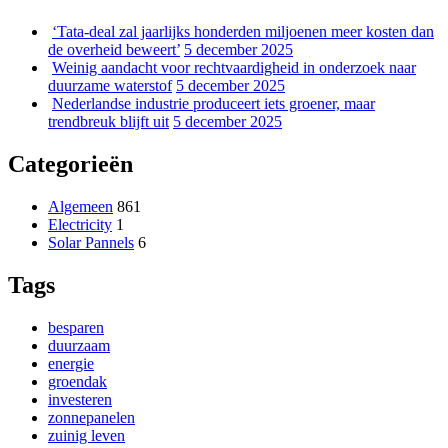
‘Tata-deal zal jaarlijks honderden miljoenen meer kosten dan
de overheid beweert’
5 december 2025
Weinig aandacht voor rechtvaardigheid in onderzoek naar
duurzame waterstof
5 december 2025
Nederlandse industrie produceert iets groener, maar
trendbreuk blijft uit
5 december 2025
Categorieën
Algemeen
861
Electricity
1
Solar Pannels
6
Tags
besparen
duurzaam
energie
groendak
investeren
zonnepanelen
zuinig leven