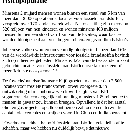
risicopopulatie
Minstens 2 miljard mensen wonen binnen een straal van 5 km van
meer dan 18.000 operationele locaties voor fossiele brandstoffen,
verspreid over 170 landen wereldwijd. Naar schatting zijn meer dan
520 miljoen van hen kinderen en wonen minstens 463 miljoen
mensen binnen een straal van 1 km van de locaties, waardoor ze
worden blootgesteld aan veel hogere milieu- en gezondheidsrisico’s.
Inheemse volken worden onevenredig blootgesteld: meer dan 16%
van de wereldwijde infrastructuur voor fossiele brandstoffen bevindt
zich op inheemse gebieden. Minstens 32% van de bestaande in kaart
gebrachte locaties voor fossiele brandstoffen overlapt met een of
meer ‘kritieke ecosystemen’.*
De fossiele-brandstofindustrie blijft groeien, met meer dan 3.500
locaties voor fossiele brandstoffen, ofwel voorgesteld, in
ontwikkeling of in aanbouw wereldwijd. Cijfers van BPL
suggereren dat een dergelijke uitbreiding minstens 135 miljoen extra
mensen in gevaar zou kunnen brengen. Opvallend is dat het aantal
olie- en gasprojecten op alle continenten zal toenemen, terwijl het
aantal kolencentrales en -mijnen vooral in China en India toeneemt.
“Overheden hebben beloofd fossiele brandstoffen geleidelijk af te
schaffen, maar we hebben nu duidelijk bewijs dat nieuwe