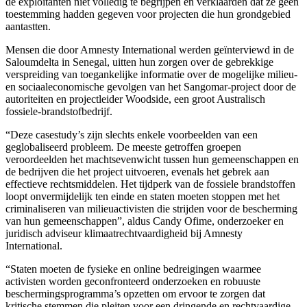
de exploitanten niet volledig te begrijpen en verklaarden dat ze geen
toestemming hadden gegeven voor projecten die hun grondgebied
aantastten.
Mensen die door Amnesty International werden geïnterviewd in de
Saloumdelta in Senegal, uitten hun zorgen over de gebrekkige
verspreiding van toegankelijke informatie over de mogelijke milieu-
en sociaaleconomische gevolgen van het Sangomar-project door de
autoriteiten en projectleider Woodside, een groot Australisch
fossiele-brandstofbedrijf.
“Deze casestudy’s zijn slechts enkele voorbeelden van een
geglobaliseerd probleem. De meeste getroffen groepen
veroordeelden het machtsevenwicht tussen hun gemeenschappen en
de bedrijven die het project uitvoeren, evenals het gebrek aan
effectieve rechtsmiddelen. Het tijdperk van de fossiele brandstoffen
loopt onvermijdelijk ten einde en staten moeten stoppen met het
criminaliseren van milieuactivisten die strijden voor de bescherming
van hun gemeenschappen”, aldus Candy Ofime, onderzoeker en
juridisch adviseur klimaatrechtvaardigheid bij Amnesty
International.
“Staten moeten de fysieke en online bedreigingen waarmee
activisten worden geconfronteerd onderzoeken en robuuste
beschermingsprogramma’s opzetten om ervoor te zorgen dat
kritische stemmen die pleiten voor een dringende en rechtvaardige