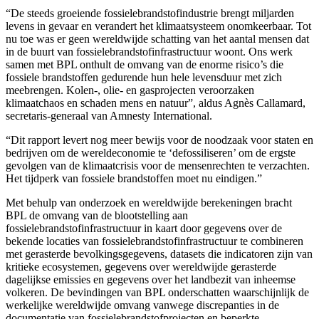
“De steeds groeiende fossielebrandstofindustrie brengt miljarden
levens in gevaar en verandert het klimaatsysteem onomkeerbaar. Tot
nu toe was er geen wereldwijde schatting van het aantal mensen dat
in de buurt van fossielebrandstofinfrastructuur woont. Ons werk
samen met BPL onthult de omvang van de enorme risico’s die
fossiele brandstoffen gedurende hun hele levensduur met zich
meebrengen. Kolen-, olie- en gasprojecten veroorzaken
klimaatchaos en schaden mens en natuur”, aldus Agnès Callamard,
secretaris-generaal van Amnesty International.
“Dit rapport levert nog meer bewijs voor de noodzaak voor staten en
bedrijven om de wereldeconomie te ‘defossiliseren’ om de ergste
gevolgen van de klimaatcrisis voor de mensenrechten te verzachten.
Het tijdperk van fossiele brandstoffen moet nu eindigen.”
Met behulp van onderzoek en wereldwijde berekeningen bracht
BPL de omvang van de blootstelling aan
fossielebrandstofinfrastructuur in kaart door gegevens over de
bekende locaties van fossielebrandstofinfrastructuur te combineren
met gerasterde bevolkingsgegevens, datasets die indicatoren zijn van
kritieke ecosystemen, gegevens over wereldwijde gerasterde
dagelijkse emissies en gegevens over het landbezit van inheemse
volkeren. De bevindingen van BPL onderschatten waarschijnlijk de
werkelijke wereldwijde omvang vanwege discrepanties in de
documentatie van fossielebrandstofprojecten en beperkte