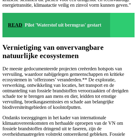
energietransitie, klimaatactie veilig en zinvol vorm kunnen geven.”
READ
Pilot 'Waterstof uit bermgras' gestart
Vernietiging van onvervangbare
natuurlijke ecosystemen
De meeste gedocumenteerde projecten creëerden hotspots van
vervuiling, waardoor nabijgelegen gemeenschappen en kritieke
ecosystemen in ‘offerzones’ veranderden.** De exploratie,
verwerking, ontwikkeling van locaties, het transport en de
ontmanteling van fossiele brandstoffen veroorzaakten of dreigden
schade toe te brengen aan mens en dier, leidden tot ernstige
vervuiling, broeikasgasemissies en schade aan belangrijke
biodiversiteitsgebieden of koolstofputten.
Ondanks toezeggingen in het kader van internationale
klimaatovereenkomsten en herhaalde oproepen van de VN om
fossiele brandstoffen dringend uit te faseren, zijn de
overheidsmaatregelen volstrekt ontoereikend gebleken. Fossiele