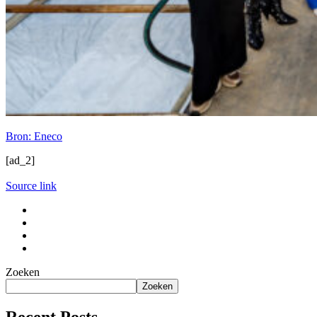
Bron: Eneco
[ad_2]
Source link
Zoeken
Zoeken
Recent Posts