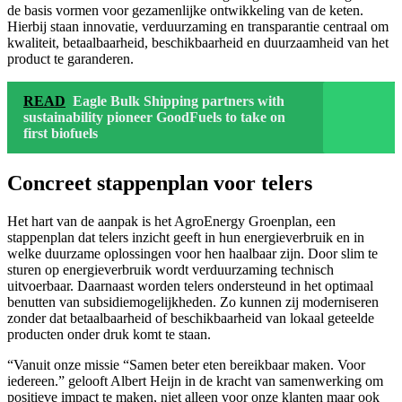
de basis vormen voor gezamenlijke ontwikkeling van de keten.
Hierbij staan innovatie, verduurzaming en transparantie centraal om
kwaliteit, betaalbaarheid, beschikbaarheid en duurzaamheid van het
product te garanderen.
READ
Eagle Bulk Shipping partners with
sustainability pioneer GoodFuels to take on
first biofuels
Concreet stappenplan voor telers
Het hart van de aanpak is het AgroEnergy Groenplan, een
stappenplan dat telers inzicht geeft in hun energieverbruik en in
welke duurzame oplossingen voor hen haalbaar zijn. Door slim te
sturen op energieverbruik wordt verduurzaming technisch
uitvoerbaar. Daarnaast worden telers ondersteund in het optimaal
benutten van subsidiemogelijkheden. Zo kunnen zij moderniseren
zonder dat betaalbaarheid of beschikbaarheid van lokaal geteelde
producten onder druk komt te staan.
“Vanuit onze missie “Samen beter eten bereikbaar maken. Voor
iedereen.” gelooft Albert Heijn in de kracht van samenwerking om
positieve impact te maken, niet alleen voor onze klanten maar ook