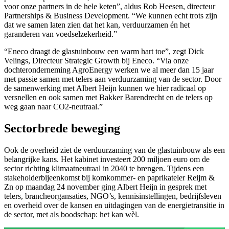
voor onze partners in de hele keten”, aldus Rob Heesen, directeur
Partnerships & Business Development. “We kunnen echt trots zijn
dat we samen laten zien dat het kan, verduurzamen én het
garanderen van voedselzekerheid.”
“Eneco draagt de glastuinbouw een warm hart toe”, zegt Dick
Velings, Directeur Strategic Growth bij Eneco. “Via onze
dochteronderneming AgroEnergy werken we al meer dan 15 jaar
met passie samen met telers aan verduurzaming van de sector. Door
de samenwerking met Albert Heijn kunnen we hier radicaal op
versnellen en ook samen met Bakker Barendrecht en de telers op
weg gaan naar CO2-neutraal.”
Sectorbrede beweging
Ook de overheid ziet de verduurzaming van de glastuinbouw als een
belangrijke kans. Het kabinet investeert 200 miljoen euro om de
sector richting klimaatneutraal in 2040 te brengen. Tijdens een
stakeholderbijeenkomst bij komkommer- en paprikateler Reijm &
Zn op maandag 24 november ging Albert Heijn in gesprek met
telers, brancheorgansaties, NGO’s, kennisinstellingen, bedrijfsleven
en overheid over de kansen en uitdagingen van de energietransitie in
de sector, met als boodschap: het kan wèl.