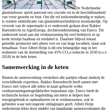
De Nederlandse
glastuinbouw speelt jaarrond een cruciale rol in de beschikbaarheid
van verse groente en fruit. Om die rol toekomstbestendig te maken,
is verdere elektrificatie van glastuinbouwbedrijven noodzakelijk. Op
verzoek van de supermarkt is er onderzoek gedaan door Bakker
Barendrecht en AgroEnergy, dochteronderneming van Eneco. Dit
onderzoek toont aan dat verduurzaming bij veel bedrijven al op
korte termijn haalbaar en rendabel is. Daarmee blijven lokaal
geteelde producten niet alleen vers en van hoge kwaliteit, maar ook
betaalbaar. Voor Albert Heijn is dit een belangrijke stap in het
realiseren van de doelstelling van 45% CO₂e-reductie in 2030 (t.o.v.
2018) in de hele keten.
Samenwerking in de keten
Binnen de samenwerking versterken alle partijen elkaar dankzij de
verschillende expertises. Bakker Barendrecht heeft samen met
Eneco met vrijwel alle telers in kaart gebracht welke
verduurzamingsmogelijkheden toepasbaar zijn. Eneco biedt de
technische kennis en begeleiding om telers te helpen hun
energiegebruik te optimaliseren en te verduurzamen, ook in
gebieden waar netcongestie uitdagingen geeft. Albert Heijn
ondersteunt telers door middel van langdurige samenwerkingen die