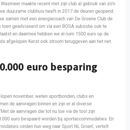
Wasmeer maakte recent met zijn club al gebruik van zo’n
euwe duurzame clubhuis heeft in 2017 de deuren geopend.
n we samen met een energiecoach van De Groene Club de
is toen geadviseerd om via een BOSA subsidie ook te
eplaatst en daarmee hebben we al ruim 1500 euro op de
nds afgelopen Kerst ook stroom teruggeven aan het net.
00.000 euro besparing
elopen november, weten sportbonden, clubs en
men de aanvragen binnen en zijn er al diverse
et de aanvragen die tot nu toe via de tool zijn
400.000 euro bespaard worden bij sportaccommodaties. En
odaties vinden hun weg naar Sport NL Groen’, vertelt