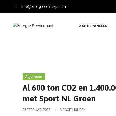
Skip
Info@energieservicepunt.nl
to
content
ZONNEPANELEN
Algemeen
Al 600 ton CO2 en 1.400.
met Sport NL Groen
25 FEBRUARI 2022
MEGGIE HOUBEN