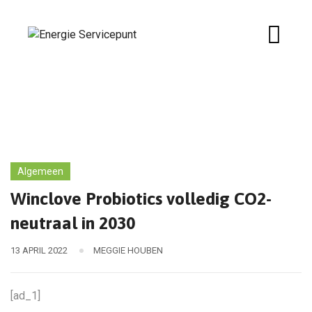
Skip
to
content
Algemeen
Winclove Probiotics volledig CO2-
neutraal in 2030
13 APRIL 2022
MEGGIE HOUBEN
[ad_1]