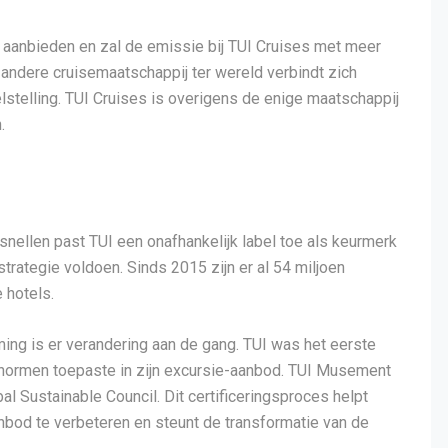
es aanbieden en zal de emissie bij TUI Cruises met meer
 andere cruisemaatschappij ter wereld verbindt zich
stelling. TUI Cruises is overigens de enige maatschappij
.
nellen past TUI een onafhankelijk label toe als keurmerk
trategie voldoen. Sinds 2015 zijn er al 54 miljoen
 hotels.
ng is er verandering aan de gang. TUI was het eerste
snormen toepaste in zijn excursie-aanbod. TUI Musement
bal Sustainable Council. Dit certificeringsproces helpt
nbod te verbeteren en steunt de transformatie van de