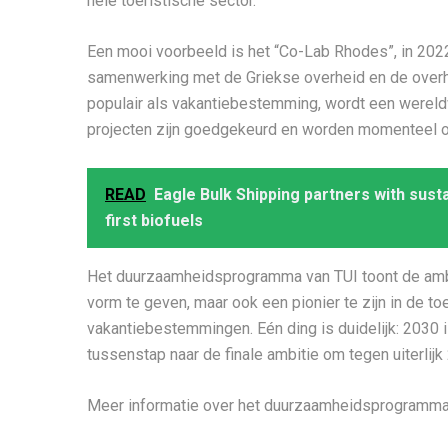
hele toeristische sector.
Een mooi voorbeeld is het “Co-Lab Rhodes”, in 202
samenwerking met de Griekse overheid en de overh
populair als vakantiebestemming, wordt een wereld
projecten zijn goedgekeurd en worden momenteel o
READ
Eagle Bulk Shipping partners with sust
first biofuels
Het duurzaamheidsprogramma van TUI toont de ambit
vorm te geven, maar ook een pionier te zijn in de to
vakantiebestemmingen. Eén ding is duidelijk: 2030 i
tussenstap naar de finale ambitie om tegen uiterlij
Meer informatie over het duurzaamheidsprogramma 