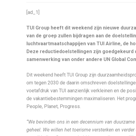
[ad_1]
TUI Group heeft dit weekend zijn nieuwe duurz
van de groep zullen bijdragen aan de doelstelli
luchtvaartmaatschappijen van TUI Airline, de h
Deze reductiedoelstellingen zijn goedgekeurd d
samenwerking van onder andere UN Global Co
Dit weekend heeft TUI Group zijn duurzaamheidsp
om tegen 2030 de daarin omschreven doelstellingen 
voetafdruk van TUI aanzienlijk verkleinen en de po
de vakantiebestemmingen maximaliseren. Het progr
People, Planet, Progress.
“We bevinden ons in een decennium van duurzame tra
geheel. We willen het toerisme versterken en verder