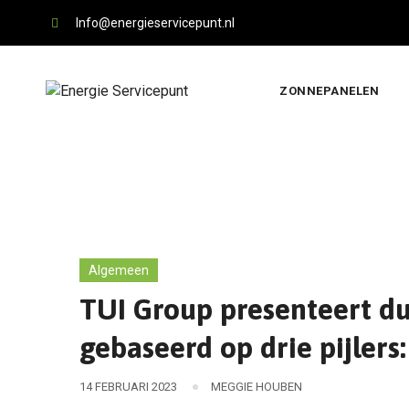
Skip
Info@energieservicepunt.nl
to
content
ZONNEPANELEN
Algemeen
TUI Group presenteert d
gebaseerd op drie pijlers:
14 FEBRUARI 2023
MEGGIE HOUBEN