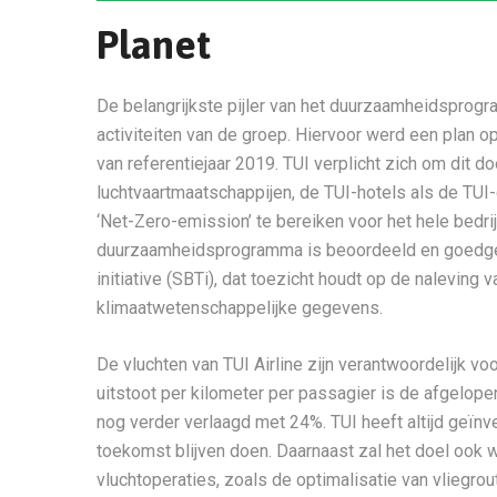
Planet
De belangrijkste pijler van het duurzaamheidsprogra
activiteiten van de groep. Hiervoor werd een plan 
van referentiejaar 2019. TUI verplicht zich om dit d
luchtvaartmaatschappijen, de TUI-hotels als de TUI
‘Net-Zero-emission’ te bereiken voor het hele bedri
duurzaamheidsprogramma is beoordeeld en goedgek
initiative (SBTi), dat toezicht houdt op de naleving
klimaatwetenschappelijke gegevens.
De vluchten van TUI Airline zijn verantwoordelijk v
uitstoot per kilometer per passagier is de afgelo
nog verder verlaagd met 24%. TUI heeft altijd geïnv
toekomst blijven doen. Daarnaast zal het doel ook w
vluchtoperaties, zoals de optimalisatie van vliegro