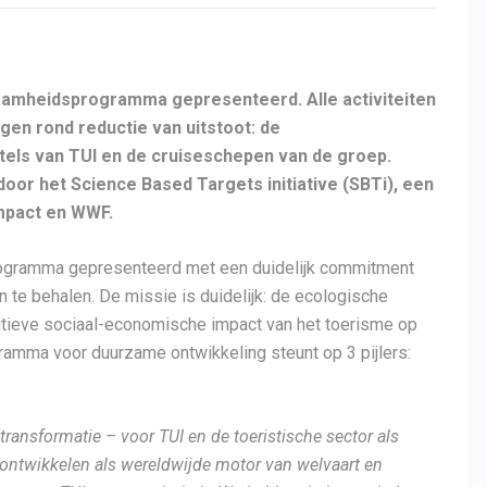
aamheidsprogramma gepresenteerd. Alle activiteiten
ngen rond reductie van uitstoot: de
otels van TUI en de cruiseschepen van de groep.
oor het Science Based Targets initiative (SBTi), een
mpact en WWF.
rogramma gepresenteerd met een duidelijk commitment
te behalen. De missie is duidelijk: de ecologische
sitieve sociaal-economische impact van het toerisme op
amma voor duurzame ontwikkeling steunt op 3 pijlers:
nsformatie – voor TUI en de toeristische sector als
 ontwikkelen als wereldwijde motor van welvaart en