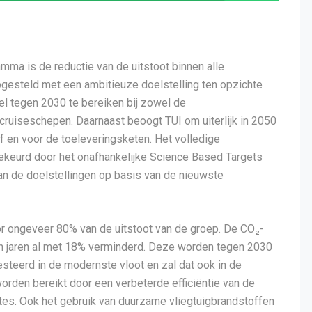
mma is de reductie van de uitstoot binnen alle
opgesteld met een ambitieuze doelstelling ten opzichte
oel tegen 2030 te bereiken bij zowel de
-cruiseschepen. Daarnaast beoogt TUI om uiterlijk in 2050
jf en voor de toeleveringsketen. Het volledige
eurd door het onafhankelijke Science Based Targets
 van de doelstellingen op basis van de nieuwste
oor ongeveer 80% van de uitstoot van de groep. De CO₂-
pen jaren al met 18% verminderd. Deze worden tegen 2030
esteerd in de modernste vloot en zal dat ook in de
orden bereikt door een verbeterde efficiëntie van de
utes. Ook het gebruik van duurzame vliegtuigbrandstoffen