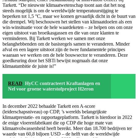
Tarkett. “De nieuwste klimaatwetenschap toont aan dat het nog
steeds mogelijk is om de wereldwijde temperatuurstijging te
beperken tot 1,5 °C, maar we komen gevaarlijk dicht in de buurt van
die drempel. Wij beschouwen het stellen van klimaatdoelen als een
win-winsituatie voor de hele waardeketen – ze helpen ons om onze
eigen uitstoot van broeikasgassen en die van onze klanten te
verminderen. Bij Tarkett werken we samen met onze
belanghebbenden om de basisregels samen te veranderen. Minder
afval en een lagere uitstoot zijn de twee fundamentele principes
waaraan we werken om de hele bouwsector te veranderen. Deze
goedkeuring door het SBTi bewijst nogmaals dat onze
klimaatambitie de juiste is!”
READ
HyCC contracteert Kraftanlagen en
Nel voor groene waterstofproject H2eron
In december 2022 behaalde Tarkett een A-score
(leiderschapsniveau) op CDP, ’s werelds belangrijkste
klimaatprestatie- en rapportageplatform. Tarkett is hierdoor in 2022
de enige vloerenfabrikant die op CDP die hoge mate van
klimaatvolwassenheid heeft bereikt. Meer dan 18.700 bedrijven ter
waarde van 60,8 biljoen USD – de helft van de wereldwijde