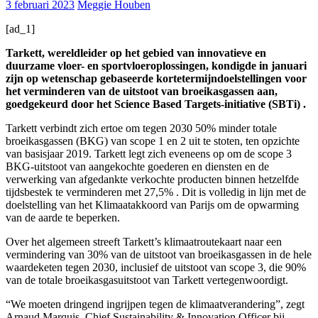
3 februari 2023
Meggie Houben
[ad_1]
Tarkett, wereldleider op het gebied van innovatieve en
duurzame vloer- en sportvloeroplossingen, kondigde in januari
zijn op wetenschap gebaseerde kortetermijndoelstellingen voor
het verminderen van de uitstoot van broeikasgassen aan,
goedgekeurd door het Science Based Targets-initiative (SBTi) .
Tarkett verbindt zich ertoe om tegen 2030 50% minder totale
broeikasgassen (BKG) van scope 1 en 2 uit te stoten, ten opzichte
van basisjaar 2019. Tarkett legt zich eveneens op om de scope 3
BKG-uitstoot van aangekochte goederen en diensten en de
verwerking van afgedankte verkochte producten binnen hetzelfde
tijdsbestek te verminderen met 27,5% . Dit is volledig in lijn met de
doelstelling van het Klimaatakkoord van Parijs om de opwarming
van de aarde te beperken.
Over het algemeen streeft Tarkett’s klimaatroutekaart naar een
vermindering van 30% van de uitstoot van broeikasgassen in de hele
waardeketen tegen 2030, inclusief de uitstoot van scope 3, die 90%
van de totale broeikasgasuitstoot van Tarkett vertegenwoordigt.
“We moeten dringend ingrijpen tegen de klimaatverandering”, zegt
Arnaud Marquis, Chief Sustainability & Innovation Officer bij