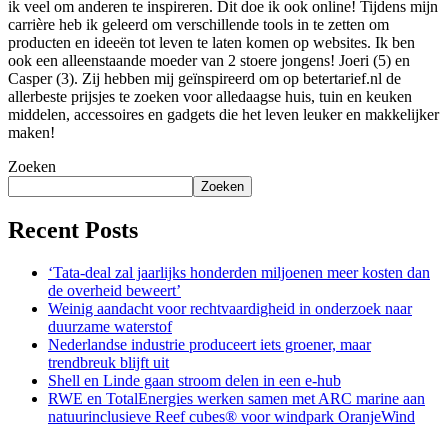
ik veel om anderen te inspireren. Dit doe ik ook online! Tijdens mijn
carrière heb ik geleerd om verschillende tools in te zetten om
producten en ideeën tot leven te laten komen op websites. Ik ben
ook een alleenstaande moeder van 2 stoere jongens! Joeri (5) en
Casper (3). Zij hebben mij geïnspireerd om op betertarief.nl de
allerbeste prijsjes te zoeken voor alledaagse huis, tuin en keuken
middelen, accessoires en gadgets die het leven leuker en makkelijker
maken!
Zoeken
Zoeken
Recent Posts
‘Tata-deal zal jaarlijks honderden miljoenen meer kosten dan
de overheid beweert’
Weinig aandacht voor rechtvaardigheid in onderzoek naar
duurzame waterstof
Nederlandse industrie produceert iets groener, maar
trendbreuk blijft uit
Shell en Linde gaan stroom delen in een e-hub
RWE en TotalEnergies werken samen met ARC marine aan
natuurinclusieve Reef cubes® voor windpark OranjeWind