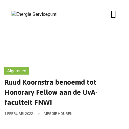
Skip
to
content
Algemeen
Ruud Koornstra benoemd tot
Honorary Fellow aan de UvA-
faculteit FNWI
1 FEBRUARI 2022
MEGGIE HOUBEN