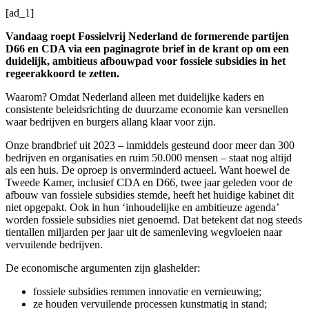
[ad_1]
Vandaag roept Fossielvrij Nederland de formerende partijen
D66 en CDA via een paginagrote brief in de krant op om een
duidelijk, ambitieus afbouwpad voor fossiele subsidies in het
regeerakkoord te zetten.
Waarom? Omdat Nederland alleen met duidelijke kaders en
consistente beleidsrichting de duurzame economie kan versnellen
waar bedrijven en burgers allang klaar voor zijn.
Onze brandbrief uit 2023 – inmiddels gesteund door meer dan 300
bedrijven en organisaties en ruim 50.000 mensen – staat nog altijd
als een huis. De oproep is onverminderd actueel. Want hoewel de
Tweede Kamer, inclusief CDA en D66, twee jaar geleden voor de
afbouw van fossiele subsidies stemde, heeft het huidige kabinet dit
niet opgepakt. Ook in hun ‘inhoudelijke en ambitieuze agenda’
worden fossiele subsidies niet genoemd. Dat betekent dat nog steeds
tientallen miljarden per jaar uit de samenleving wegvloeien naar
vervuilende bedrijven.
De economische argumenten zijn glashelder:
fossiele subsidies remmen innovatie en vernieuwing;
ze houden vervuilende processen kunstmatig in stand;