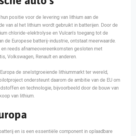
ische auto’s
n positie voor de levering van lithium aan de
 van al het lithium wordt gebruikt in batterijen. Door de
rium chloride-elektrolyse en Vulcan’s toegang tot de
van de Europese batterij-industrie, ontstaat meerwaarde.
ie en reeds afnameovereenkomsten gesloten met
tis, Volkswagen, Renault en anderen.
 Europa de snelstgroeiende lithiummarkt ter wereld,
 pilotproject ondersteunt daarom de ambitie van de EU om
ndstoffen en technologie, bijvoorbeeld door de bouw van
op ­­­van lithium.
Europa
 batterij en is een essentiële component in oplaadbare