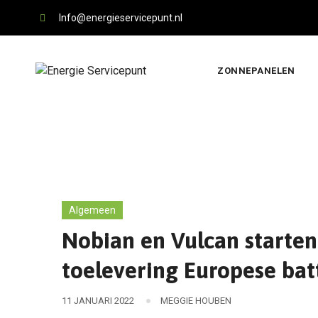
Skip
Info@energieservicepunt.nl
to
content
ZONNEPANELEN
Algemeen
Nobian en Vulcan starten
toelevering Europese batt
11 JANUARI 2022
MEGGIE HOUBEN