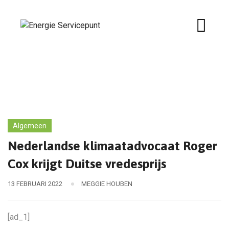
Skip
to
content
Algemeen
Nederlandse klimaatadvocaat Roger
Cox krijgt Duitse vredesprijs
13 FEBRUARI 2022
MEGGIE HOUBEN
[ad_1]