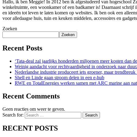
Hallo, ik ben Meggie! In 2012 ben ik afgestudeerd van hogeschool Zuy
winkelruimte, een woonkamer of een badkamer is! Daarnaast schrijf ik 
en ideeën tot leven te laten komen op websites. Ik ben ook een alleens
voor alledaagse huis, tuin en keuken middelen, accessoires en gadget
Zoeken
Zoeken
Recent Posts
‘Tata-deal zal jaarlijks honderden miljoenen meer kosten dan d
Weinig aandacht voor rechtvaardigheid in onderzoek naar duur
Nederlandse industrie produceert iets groener, maar trendbreuk bl
Shell en Linde gaan stroom delen in een e-hub
RWE en TotalEnergies werken samen met ARC marine aan nat
Recent Comments
Geen reacties om weer te geven.
Search for:
Search
RECENT POSTS