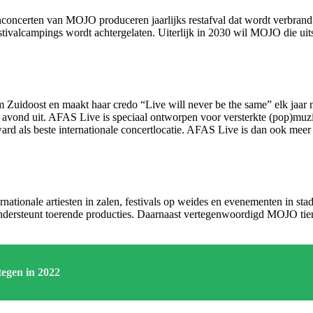
oncerten van MOJO produceren jaarlijks restafval dat wordt verbrand. 
stivalcampings wordt achtergelaten. Uiterlijk in 2030 wil MOJO die ui
Zuidoost en maakt haar credo “Live will never be the same” elk jaar 
 avond uit. AFAS Live is speciaal ontworpen voor versterkte (pop)muzie
d als beste internationale concertlocatie. AFAS Live is dan ook meer 
nationale artiesten in zalen, festivals op weides en evenementen in st
dersteunt toerende producties. Daarnaast vertegenwoordigd MOJO tienta
tegen in 2022