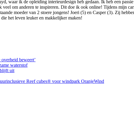
d, waar ik de opleiding interieurdesign heb gedaan. Ik heb een passie 
veel om anderen te inspireren. Dit doe ik ook online! Tijdens mijn carr
taande moeder van 2 stoere jongens! Joeri (5) en Casper (3). Zij hebben 
s die het leven leuker en makkelijker maken!
e overheid beweert’
zame waterstof
ijft uit
uurinclusieve Reef cubes® voor windpark OranjeWind