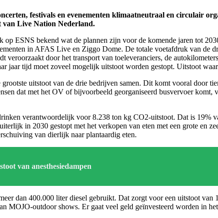
erten, festivals en evenementen klimaatneutraal en circulair org
t van Live Nation Nederland.
op ESNS bekend wat de plannen zijn voor de komende jaren tot 2030.
menten in AFAS Live en Ziggo Dome. De totale voetafdruk van de drie 
rdt veroorzaakt door het transport van toeleveranciers, de autokilomete
ar jaar tijd moet zoveel mogelijk uitstoot worden gestopt. Uitstoot waar
grootste uitstoot van de drie bedrijven samen. Dit komt vooral door ti
 mensen dat met het OV of bijvoorbeeld georganiseerd busvervoer komt
ken verantwoordelijk voor 8.238 ton kg CO2-uitstoot. Dat is 19% van
ijk in 2030 gestopt met het verkopen van eten met een grote en zeer
schuiving van dierlijk naar plantaardig eten.
tstoot van anesthesiedampen
meer dan 400.000 liter diesel gebruikt. Dat zorgt voor een uitstoot v
van MOJO-outdoor shows. Er gaat veel geld geïnvesteerd worden in het 