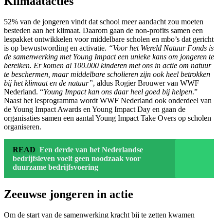
Klimaatacties
52% van de jongeren vindt dat school meer aandacht zou moeten
besteden aan het klimaat. Daarom gaan de non-profits samen een
lespakket ontwikkelen voor middelbare scholen en mbo’s dat gericht
is op bewustwording en activatie.
“Voor het Wereld Natuur Fonds is
de samenwerking met Young Impact een unieke kans om jongeren te
bereiken. Er komen al 100.000 kinderen met ons in actie om natuur
te beschermen, maar middelbare scholieren zijn ook heel betrokken
bij het klimaat en de natuur”
, aldus Rogier Brouwer van WWF
Nederland.
“
Young Impact kan ons daar heel goed bij helpen
.”
Naast het lesprogramma wordt WWF Nederland ook onderdeel van
de Young Impact Awards en Young Impact Day en gaan de
organisaties samen een aantal Young Impact Take Overs op scholen
organiseren.
READ
Een derde van het Nederlandse
bedrijfsleven voelt geen noodzaak voor
duurzame bedrijfsvoering
Zeeuwse jongeren in actie
Om de start van de samenwerking kracht bij te zetten kwamen