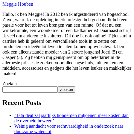
Meggie Houben
Hallo, ik ben Meggie! In 2012 ben ik afgestudeerd van hogeschool
Zuyd, waar ik de opleiding interieurdesign heb gedaan. Ik heb een
passie voor het tot leven brengen van een ruimte. Of dat nu een
winkelruimte, een woonkamer of een badkamer is! Daarnaast schrijf
ik veel om anderen te inspireren. Dit doe ik ook online! Tijdens mijn
carrière heb ik geleerd om verschillende tools in te zetten om
producten en ideeën tot leven te laten komen op websites. Ik ben
ook een alleenstaande moeder van 2 stoere jongens! Joeri (5) en
Casper (3). Zij hebben mij geïnspireerd om op betertarief.nl de
allerbeste prijsjes te zoeken voor alledaagse huis, tuin en keuken
middelen, accessoires en gadgets die het leven leuker en makkelijker
maken!
Zoeken
Zoeken
Recent Posts
‘Tata-deal zal jaarlijks honderden miljoenen meer kosten dan
de overheid beweert’
Weinig aandacht voor rechtvaardigheid in onderzoek naar
duurzame waterstof