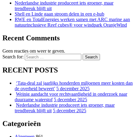
Nederlandse industrie produceert iets groener, maar
trendbreuk blijft uit
Shell en Linde gaan stroom delen in een e-hub
RWE en TotalEnergies werken samen met ARC marine aan
natuurinclusieve Reef cubes® voor windpark OranjeWind
Recent Comments
Geen reacties om weer te geven.
Search for:
Search
RECENT POSTS
‘Tata-deal zal jaarlijks honderden miljoenen meer kosten dan
de overheid beweert’
5 december 2025
Weinig aandacht voor rechtvaardigheid in onderzoek naar
duurzame waterstof
5 december 2025
Nederlandse industrie produceert iets groener, maar
trendbreuk blijft uit
5 december 2025
Categorieën
Algemeen
861