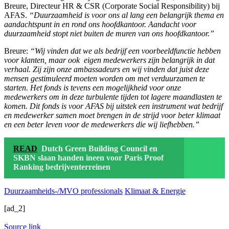
Breure, Directeur HR & CSR (Corporate Social Responsibility) bij
AFAS.
“Duurzaamheid is voor ons al lang een belangrijk thema en
aandachtspunt in en rond ons hoofdkantoor. Aandacht voor
duurzaamheid stopt niet buiten de muren van ons hoofdkantoor.”
Breure:
“Wij vinden dat we als bedrijf een voorbeeldfunctie hebben
voor klanten, maar ook eigen medewerkers zijn belangrijk in dat
verhaal. Zij zijn onze ambassadeurs en wij vinden dat juist deze
mensen gestimuleerd moeten worden om met verduurzamen te
starten. Het fonds is tevens een mogelijkheid voor onze
medewerkers om in deze turbulente tijden tot lagere maandlasten te
komen. Dit fonds is voor AFAS bij uitstek een instrument wat bedrijf
en medewerker samen moet brengen in de strijd voor beter klimaat
en een beter leven voor de medewerkers die wij liefhebben.”
READ
Dutch Green Building Council en
SKBN slaan handen ineen voor Paris Proof
Ranking bedrijventerreinen
Duurzaamheids-/MVO professionals
Klimaat & Energie
[ad_2]
Source link