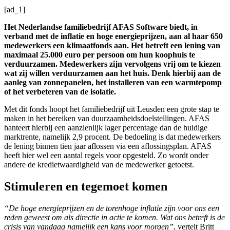
[ad_1]
Het Nederlandse familiebedrijf AFAS Software biedt, in
verband met de inflatie en hoge energieprijzen, aan al haar 650
medewerkers een klimaatfonds aan. Het betreft een lening van
maximaal 25.000 euro per persoon om hun koophuis te
verduurzamen. Medewerkers zijn vervolgens vrij om te kiezen
wat zij willen verduurzamen aan het huis. Denk hierbij aan de
aanleg van zonnepanelen, het installeren van een warmtepomp
of het verbeteren van de isolatie.
Met dit fonds hoopt het familiebedrijf uit Leusden een grote stap te
maken in het bereiken van duurzaamheidsdoelstellingen. AFAS
hanteert hierbij een aanzienlijk lager percentage dan de huidige
marktrente, namelijk 2,9 procent. De bedoeling is dat medewerkers
de lening binnen tien jaar aflossen via een aflossingsplan. AFAS
heeft hier wel een aantal regels voor opgesteld. Zo wordt onder
andere de kredietwaardigheid van de medewerker getoetst.
Stimuleren en tegemoet komen
“De hoge energieprijzen en de torenhoge inflatie zijn voor ons een
reden geweest om als directie in actie te komen. Wat ons betreft is de
crisis van vandaag namelijk een kans voor morgen”
, vertelt Britt