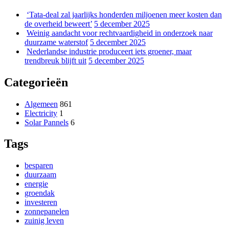
‘Tata-deal zal jaarlijks honderden miljoenen meer kosten dan
de overheid beweert’
5 december 2025
Weinig aandacht voor rechtvaardigheid in onderzoek naar
duurzame waterstof
5 december 2025
Nederlandse industrie produceert iets groener, maar
trendbreuk blijft uit
5 december 2025
Categorieën
Algemeen
861
Electricity
1
Solar Pannels
6
Tags
besparen
duurzaam
energie
groendak
investeren
zonnepanelen
zuinig leven