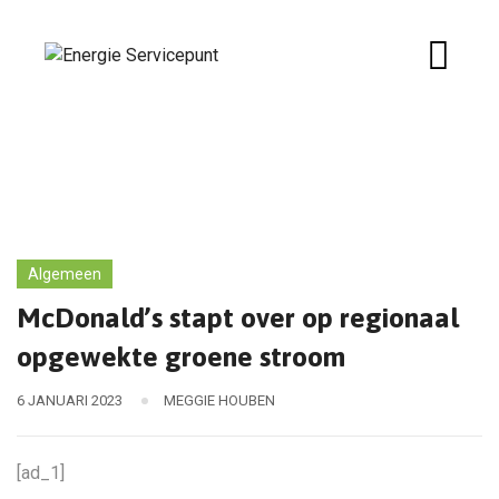
Skip
to
content
Algemeen
McDonald’s stapt over op regionaal
opgewekte groene stroom
6 JANUARI 2023
MEGGIE HOUBEN
[ad_1]