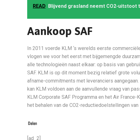
READ
Blijvend grasland neemt CO2-uitstoot 
Aankoop SAF
In 2011 voerde KLM ‘s werelds eerste commerciële vl
vlogen we voor het eerst met bijgemengde duurzam
alle technologieën naast elkaar: op basis van geb
SAF. KLM is op dit moment bezig relatief grote vol
afname-commitments met leveranciers aangegaan. 
kan KLM voldoen aan de aanvullende vraag van pas
KLM Corporate SAF Programma en het Air France-KL
het behalen van de CO2-reductiedoelstellingen van
[ad_2]