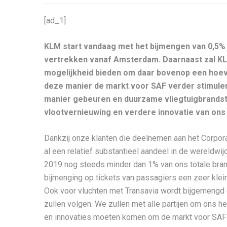
[ad_1]
KLM start vandaag met het bijmengen van 0,5% S
vertrekken vanaf Amsterdam. Daarnaast zal KL
mogelijkheid bieden om daar bovenop een hoeve
deze manier de markt voor SAF verder stimule
manier gebeuren en duurzame vliegtuigbrandstof
vlootvernieuwing en verdere innovatie van ons b
Dankzij onze klanten die deelnemen aan het Corp
al een relatief substantieel aandeel in de wereldwi
2019 nog steeds minder dan 1% van ons totale bran
bijmenging op tickets van passagiers een zeer klein
Ook voor vluchten met Transavia wordt bijgemengd 
zullen volgen. We zullen met alle partijen om ons
en innovaties moeten komen om de markt voor SAF 