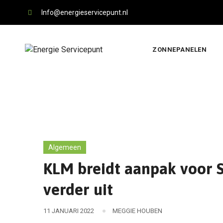
Skip
Info@energieservicepunt.nl
to
content
ZONNEPANELEN
Algemeen
KLM breidt aanpak voor S
verder uit
11 JANUARI 2022
MEGGIE HOUBEN