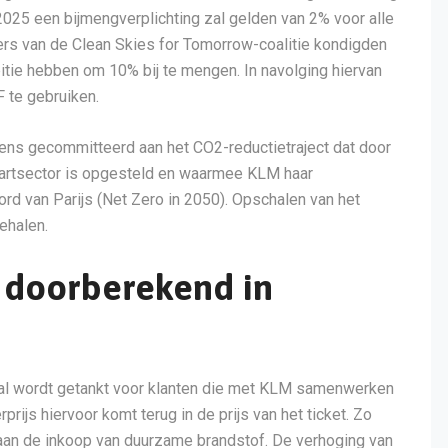
n 2025 een bijmengverplichting zal gelden van 2% voor alle
ers van de Clean Skies for Tomorrow-coalitie kondigden
mbitie hebben om 10% bij te mengen. In navolging hiervan
 te gebruiken.
ens gecommitteerd aan het CO2-reductietraject dat door
vaartsector is opgesteld en waarmee KLM haar
ord van Parijs (Net Zero in 2050). Opschalen van het
ehalen.
 doorberekend in
al wordt getankt voor klanten die met KLM samenwerken
ijs hiervoor komt terug in de prijs van het ticket. Zo
 aan de inkoop van duurzame brandstof. De verhoging van