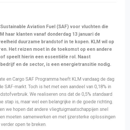
ustainable Aviation Fuel (SAF) voor vluchten die
M haar klanten vanaf donderdag 13 januari de
elheid duurzame brandstof in te kopen. KLM wil op
ren. Het reizen moet in de toekomst op een andere
 speelt hierin een essentiële rol. Naast
edrijf en de sector, is een energietransitie nodig.
orate en Cargo SAF Programma heeft KLM vandaag de dag
jde SAF-markt. Toch is het met een aandeel van 0,18% in
dstofverbruik. We realiseren ons dat de 0,5% standaard
e stap is, maar wel een belangrijke in de goede richting.
en we hopen dat andere vliegtuigmaatschappijen snel
 heen moeten samenwerken en met ijzersterke oplossingen
verder open te breken.