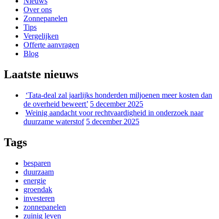
Nieuws
Over ons
Zonnepanelen
Tips
Vergelijken
Offerte aanvragen
Blog
Laatste nieuws
‘Tata-deal zal jaarlijks honderden miljoenen meer kosten dan
de overheid beweert’
5 december 2025
Weinig aandacht voor rechtvaardigheid in onderzoek naar
duurzame waterstof
5 december 2025
Tags
besparen
duurzaam
energie
groendak
investeren
zonnepanelen
zuinig leven