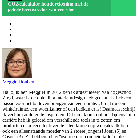
CO2-calculator houdt rekening met de
gehele levenscyclus van een vloer
Meggie Houben
Hallo, ik ben Meggie! In 2012 ben ik afgestudeerd van hogeschool
Zuyd, waar ik de opleiding interieurdesign heb gedaan. Ik heb een
passie voor het tot leven brengen van een ruimte. Of dat nu een
winkelruimte, een woonkamer of een badkamer is! Daarnaast schrijf
ik veel om anderen te inspireren. Dit doe ik ook online! Tijdens mijn
carrière heb ik geleerd om verschillende tools in te zetten om
producten en ideeën tot leven te laten komen op websites. Ik ben
ook een alleenstaande moeder van 2 stoere jongens! Joeri (5) en
Casper (3). Zij hebben mij geïnspireerd om op betertarief.nl de