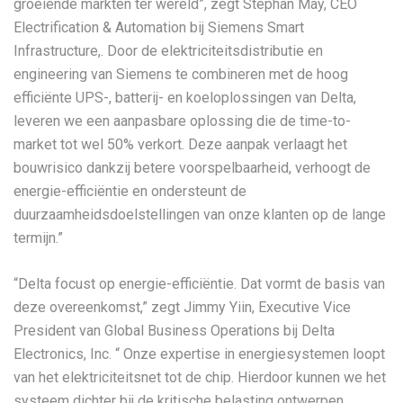
groeiende markten ter wereld”, zegt Stephan May, CEO
Electrification & Automation bij Siemens Smart
Infrastructure,. Door de elektriciteitsdistributie en
engineering van Siemens te combineren met de hoog
efficiënte UPS-, batterij- en koeloplossingen van Delta,
leveren we een aanpasbare oplossing die de time-to-
market tot wel 50% verkort. Deze aanpak verlaagt het
bouwrisico dankzij betere voorspelbaarheid, verhoogt de
energie-efficiëntie en ondersteunt de
duurzaamheidsdoelstellingen van onze klanten op de lange
termijn.”
“Delta focust op energie-efficiëntie. Dat vormt de basis van
deze overeenkomst,” zegt Jimmy Yiin, Executive Vice
President van Global Business Operations bij Delta
Electronics, Inc. “ Onze expertise in energiesystemen loopt
van het elektriciteitsnet tot de chip. Hierdoor kunnen we het
systeem dichter bij de kritische belasting ontwerpen.