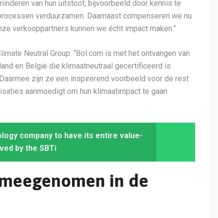
inderen van hun uitstoot, bijvoorbeeld door kennis te
un processen verduurzamen. Daarnaast compenseren we nu
onze verkooppartners kunnen we écht impact maken.”
imate Neutral Group: “Bol.com is met het ontvangen van
nd en België die klimaatneutraal gecertificeerd is
 Daarmee zijn ze een inspirerend voorbeeld voor de rest
nisaties aanmoedigt om hun klimaatimpact te gaan
ology company to have its entire value-
ved by the SBTi
k meegenomen in de