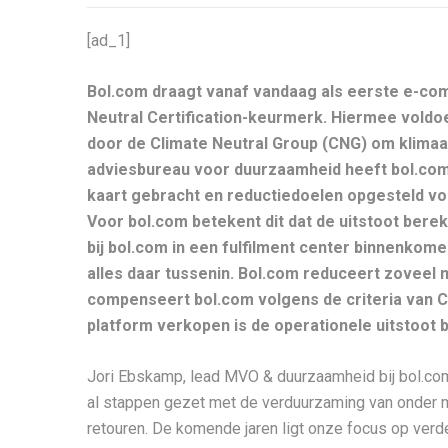
[ad_1]
Bol.com draagt vanaf vandaag als eerste e-com
Neutral Certification-keurmerk. Hiermee voldoet
door de Climate Neutral Group (CNG) om klimaat
adviesbureau voor duurzaamheid heeft bol.com 
kaart gebracht en reductiedoelen opgesteld vol
Voor bol.com betekent dit dat de uitstoot bere
bij bol.com in een fulfilment center binnenkome
alles daar tussenin. Bol.com reduceert zoveel m
compenseert bol.com volgens de criteria van C
platform verkopen is de operationele uitstoot
Jori Ebskamp, lead MVO & duurzaamheid bij bol.co
al stappen gezet met de verduurzaming van onder 
retouren. De komende jaren ligt onze focus op verde