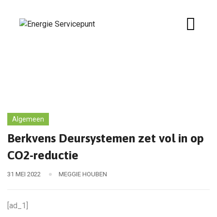
Skip
to
content
Algemeen
Berkvens Deursystemen zet vol in op
CO2-reductie
31 MEI 2022
MEGGIE HOUBEN
[ad_1]