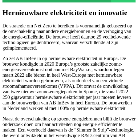
Hernieuwbare elektriciteit en innovatie
De strategie om Net Zero te bereiken is voornamelijk gebaseerd op
de omschakeling naar andere energiebronnen en de verhoging van
de energie-efficiëntie. De brouwer heeft daartoe 29 veelbelovende
technologieën geïdentificeerd, waarvan verschillende al zijn
geïmplementeerd.
Zo zet AB InBev in op hernieuwbare elektriciteit in Europa. De
brouwer kondigde in 2020 Europa’s grootste zakelijke zonne-
energieovereenkomst ooit aan met BayWa r.e., waardoor tegen
maart 2022 alle bieren in heel West-Europa met hernieuwbare
elektriciteit worden gebrouwen, als onderdeel van een virtuele
stroomafnameovereenkomst (VPPA). Dit omvat de ontwikkeling
van twee nieuwe zonne-energieparken in Spanje, die vanaf 2022
250 gigawattuur hernieuwbare elektriciteit per jaar moeten leveren
aan de brouwerijen van AB InBev in heel Europa. De brouwerijen
in Nederland werken al met 100% op hernieuwbare elektriciteit.
Naast de overschakeling op groene energiebronnen blijft de brouwer
onderzoek doen om haar activiteiten nog energie-efficiënter te
maken. Een voorbeeld daarvan is de “Simmer & Strip”-technologie,
die werd ontwikkeld in het wereldwijde R&D-centrum van AB