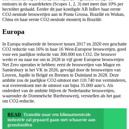
emissies in de waardeketen (Scopes 1, 2, 3) met meer dan 10% per
hectoliter gedaald. Eerder dit jaar kondigde AB InBev haar eerste
CO2-neutrale brouwerijen aan in Ponta Grossa, Brazilië en Wuhan,
China en haar eerste CO2-neutrale mouterij in Brazilië.
Europa
In Europa realiseerde de brouwer tussen 2017 en 2020 een geschatte
CO2 reductie van 16% in haar 16 West-Europese brouwerijen, goed
voor een jaarlijkse reductie van 300.000 ton CO2. De brouwer
werkt er nu naar toe om in 2028 in vijf grote Europese brouwerijen
Net Zero operaties te hebben: eerst de brouwerijen van Magor en
Samlesbury in het VK in 2026, gevolgd door de brouwerijen van
Leuven, Jupille in België en Bremen in Duitsland in 2028. Deze
ambitie zou de jaarlijkse CO2-uitstoot met 110.740 ton verminderen,
wat overeenkomt met de uitstoot van bijna 35.000 auto’s. Als
onderdeel van de ambitie blijven de Nederlandse brouwerijen,
waaronder de Dommelsche Bierbrouwerij, versnellen als het gaat
om CO2-reductie.
READ
Transitie naar een klimaatneutrale
industrie zal gepaard gaan met schaarste aan
grondstoffen