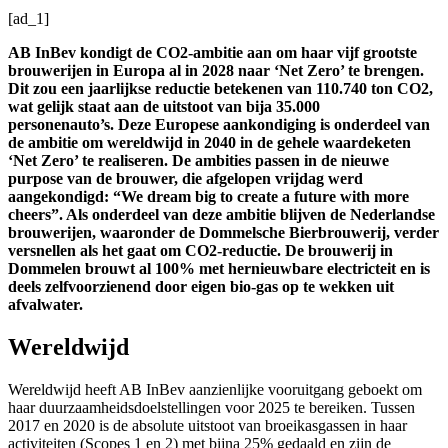
[ad_1]
AB InBev kondigt de CO2-ambitie aan om haar vijf grootste
brouwerijen in Europa al in 2028 naar ‘Net Zero’ te brengen.
Dit zou een jaarlijkse reductie betekenen van 110.740 ton CO2,
wat gelijk staat aan de uitstoot van bija 35.000
personenauto’s. Deze Europese aankondiging is onderdeel van
de ambitie om wereldwijd in 2040 in de gehele waardeketen
‘Net Zero’ te realiseren. De ambities passen in de nieuwe
purpose van de brouwer, die afgelopen vrijdag werd
aangekondigd: “We dream big to create a future with more
cheers”. Als onderdeel van deze ambitie blijven de Nederlandse
brouwerijen, waaronder de Dommelsche Bierbrouwerij, verder
versnellen als het gaat om CO2-reductie. De brouwerij in
Dommelen brouwt al 100% met hernieuwbare electricteit en is
deels zelfvoorzienend door eigen bio-gas op te wekken uit
afvalwater.
Wereldwijd
Wereldwijd heeft AB InBev aanzienlijke vooruitgang geboekt om
haar duurzaamheidsdoelstellingen voor 2025 te bereiken. Tussen
2017 en 2020 is de absolute uitstoot van broeikasgassen in haar
activiteiten (Scopes 1 en 2) met bijna 25% gedaald en zijn de