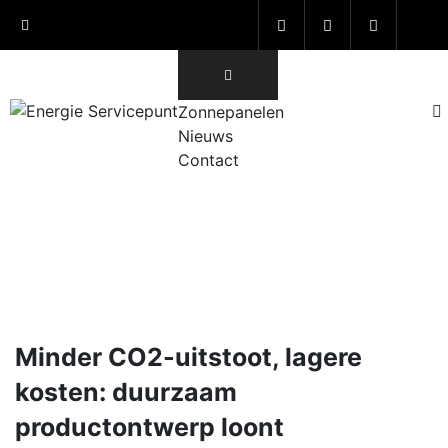
Skip
to
content
Info@energieservicepunt.nl
Zonnepanelen
Nieuws
Contact
Algemeen
Minder CO2-uitstoot, lagere
kosten: duurzaam
productontwerp loont